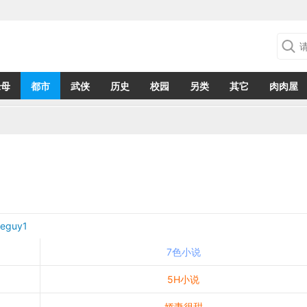
绿母
都市
武侠
历史
校园
另类
其它
肉肉屋
eguy1
7色小说
5H小说
娇妻很甜