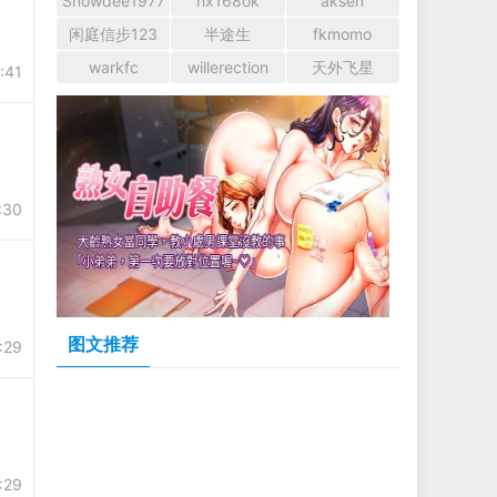
Snowdee1977
hx168ok
aksen
闲庭信步123
半途生
fkmomo
warkfc
willerection
天外飞星
:41
:30
图文推荐
:29
:29