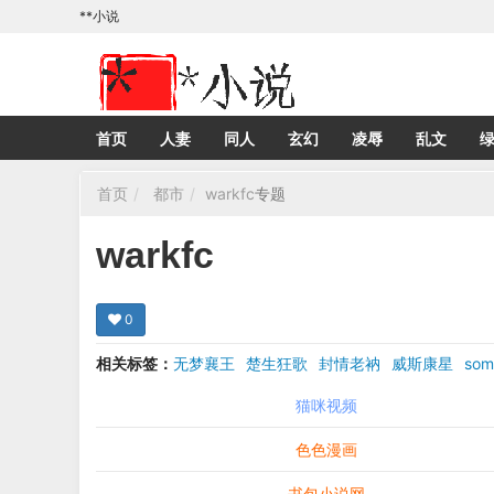
**小说
首页
人妻
同人
玄幻
凌辱
乱文
首页
都市
warkfc
专题
warkfc
0
相关标签：
无梦襄王
楚生狂歌
封情老衲
威斯康星
som
猫咪视频
色色漫画
书包小说网