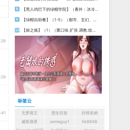
【黑人鸡巴下的绿帽学院】（番外：冰冷警花的坚守）（授权代发）
【绿帽自助餐】（1-5）（都市、玄幻、绿帽）
【姬之殇】（1）（重口味.扩张.调教.纹身.内附图片）
:29
:29
标签云
:41
无梦襄王
楚生狂歌
封情老衲
威斯康星
someguy1
hb8848