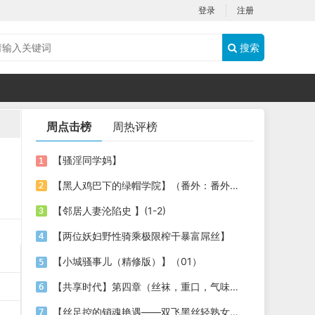
登录
注册
搜索
周点击榜
周热评榜
【骚淫同学妈】
【黑人鸡巴下的绿帽学院】（番外：番外：俱乐部的运动大会）（授权代发）
【邻居人妻沦陷史 】(1-2)
【两位妖妇野性骑乘极限榨干暴富屌丝】
【小城骚事儿（精修版）】（01）
【共享时代】第四章（丝袜，重口，气味，催眠，乱伦）
【丝足控的销魂艳遇——双飞黑丝轻熟女】【买原味丝袜的艳遇 续篇】（丝足大作 附图） ...