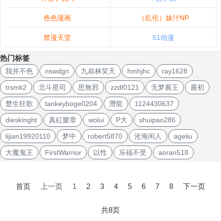
色色漫画
（乱伦）妹汁NP
禁漫天堂
51动漫
热门标签
我并不色
nswdgn
九叔林笑天
hmhjhc
ray1628
trsmk2
北斗星司
思無邪
zzdf0121
无梦襄王
最初
楚生狂歌
tankeyboge0204
潛龍
1124430637
dieskinght
真紅樂章
wolui
P大
shuipao286
lijian19920110
梦中
robert5870
沧海闲人
ageliu
大魔鬼王
FirstWarrior
以性
乐福不受
aoran518
文
章
首页
上一页
1
2
3
4
5
6
7
8
下一页
导
航
共8页